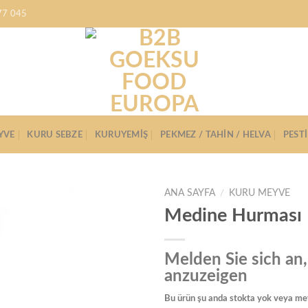
77 045
YVE
KURU SEBZE
KURUYEMIŞ
PEKMEZ / TAHIN / HELVA
PEST
ANA SAYFA
/
KURU MEYVE
Medine Hurması
Favorilere
Ekle
Melden Sie sich an
anzuzeigen
Bu ürün şu anda stokta yok veya mev