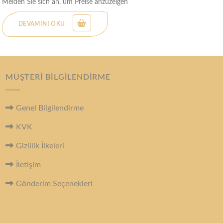
Melden Sie sich an, um Preise anzuzeigen
M
DEVAMINI OKU
MÜŞTERI BILGILENDIRME
Genel Bilgilendirme
KVK
Gizlilik İlkeleri
İletişim
Gönderim Seçenekleri