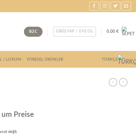
0,00
€
B2C
GIRIŞ YAP / ÜYE OL
IL / LOKUM
YÖRESEL ÜRÜNLER
TÜRKÇE
, um Preise
cut değil.