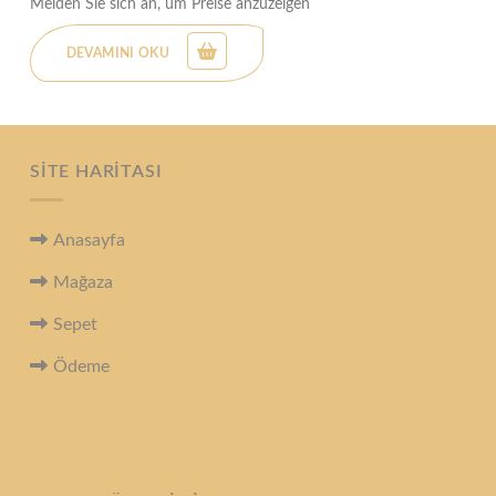
Melden Sie sich an, um Preise anzuzeigen
DEVAMINI OKU
SITE HARITASI
Anasayfa
Mağaza
Sepet
Ödeme