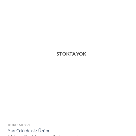
Favorilere
Ekle
STOKTA YOK
KURU MEYVE
Sarı Çekirdeksiz Üzüm