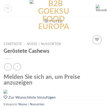
Skip
to
content
FILTER
STARTSEITE
/
NÜSSE / NUSSORTEN
Zur
Geröstete Cashews
Wunschliste
hinzufügen
Melden Sie sich an, um Preise
anzuzeigen
Zur Wunschliste hinzufügen
Kategorie:
Nüsse / Nussorten