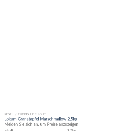
Zur
Wunschliste
hinzufügen
PESTIL / TURKISH DELIGHT
Lokum Granatapfel Marschmallow 2,5kg
Melden Sie sich an, um Preise anzuzeigen
Inhalt
2,5kg